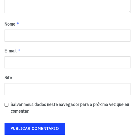
Tags:
BRT
Complexo Viário Imbuí-Narandiba
Conder
Via Barradão
*
Nome
*
E-mail
Site
Salvar meus dados neste navegador para a próxima vez que eu
comentar.