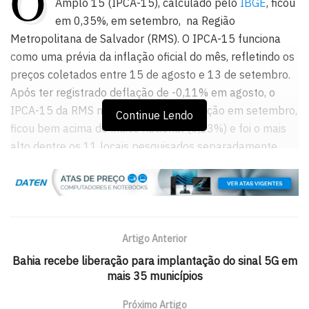
O
Amplo 15 (IPCA-15), calculado pelo
IBGE
, ficou
em 0,35%, em setembro, na Região
Metropolitana de Salvador (RMS). O IPCA-15 funciona
como uma prévia da inflação oficial do mês, refletindo os
preços coletados entre 15 de agosto e 13 de setembro.
Após ter registrado deflação de -0,11% em agosto, o
IPCA-15 da RMS mostrou forte aceleração em setembro,
Continue Lendo
ficou bem acima do índice nacional (0,13%) e foi o mais
alto dentre os 11 locais pesquisados separadamente
pelo IBGE.
Foi também a prévia da inflação mais elevada para um
mês de setembro, na RMS, desde 2021 – quando tinha
ficado em 0,89%. Abaixo da RMS, os maiores IPCA-15 de
Artigo Anterior
setembro foram os registrados nas RMs Porto Alegre/RS
Bahia recebe liberação para implantação do sinal 5G em
(0,32%) e Belo Horizonte/MG (0,26%). No outro extremo,
mais 35 municípios
as RMs Recife/PE (-0,37%) e Belém/PA (-0,22%), o
município de Goiânia/GO (-0,14%) e a RM Fortaleza/CE
Próximo Artigo